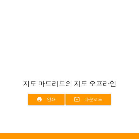
지도 마드리드의 지도 오프라인
print
system_update_alt
인쇄
다운로드