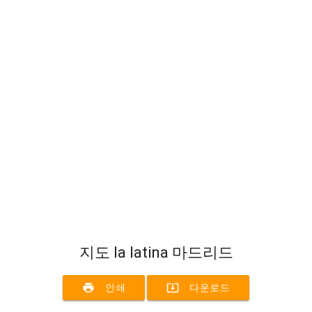
지도 la latina 마드리드
print
system_update_alt
인쇄
다운로드